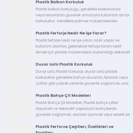
Plastik Balkon Korkuluk
Plastik balkon korkuluğu, genellikle balkonlarda
veya teraslarda güvenlik amacıyla kullanılan bir tür
korkuluktur. Genellikle polimer malzemelerden
yapılan bu korkuluklar, çeşitli avantajları nedeniyle
Plastik Ferforje Nedir Ne İşe Yarar?
tercih edilebilir. Plastik Balkon Korkulukları Özellikleri
Hafiflik ve...
Plastik ferforje nedir ne işe yarar, nasıl yapılır ve
kullanım alanları, geleneksel ferforje tarzını taklit
etmek için plastik malzemelerin kullanıldığı dekoratif
bir yapıdır. Geleneksel ferforje, genellikle demir veya
Duvar üstü Plastik Korkuluk
metalin ısıtılarak...
Duvar üstü Plastik Korkuluk, duvar üstü plastik
korkuluklar genellikle bahçe duvarları, teraslar veya
çatılar gibi yüksek yerlerde güvenlik sağlamak, sınır
çizmek veya dekoratif amaçlarla kullanılan korkuluk
Plastik Bahçe Çit Modelleri
sistemleridir. Ahşap, metal veya...
Plastik Bahçe Çit Modelleri, Plastik bahçe çitleri
dayanıklı ve dekoratif yapılarıyla bahçelerde
güvenlik sağlamak, alanları ayırmak veya estetik bir
görünüm katmak için kullanılan ürünlerdir. Farklı
Plastik Ferforce Çeşitleri, Özellikleri ve
tiplerde plastik bahçe çitleri bulunmaktadır...
Fiyatları