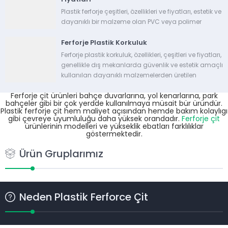
Plastik ferforje çeşitleri, özellikleri ve fiyatları, estetik ve
dayanıklı bir malzeme olan PVC veya polimer
malzemelerden yapılan dekoratif korkuluk
Ferforje Plastik Korkuluk
sistemleridir. Farklı çeşitleri ve özellikleri
bulunmaktadır. Plastik Ferforce Çeşitleri: Klasik
Ferforje plastik korkuluk, özellikleri, çeşitleri ve fiyatları,
Desenler:...
genellikle dış mekanlarda güvenlik ve estetik amaçlı
kullanılan dayanıklı malzemelerden üretilen
korkuluklardır. Geleneksel ferforje korkulukların metal
Ferforje çit ürünleri bahçe duvarlarına, yol kenarlarına, park
olmasıyla karşılaştırıldığında, plastik ferforje
bahçeler gibi bir çok yerdde kullanılmaya müsait bür üründür.
korkuluklar daha modern...
Plastik ferforje çit hem maliyet açısından hemde bakım kolaylıgı
gibi çevreye uyumluluğu daha yüksek orandadır.
Ferforje çit
ürünlerinin modelleri ve yükseklik ebatları farklılıklar
göstermektedir.
Ürün Gruplarımız
Neden Plastik Ferforce Çit